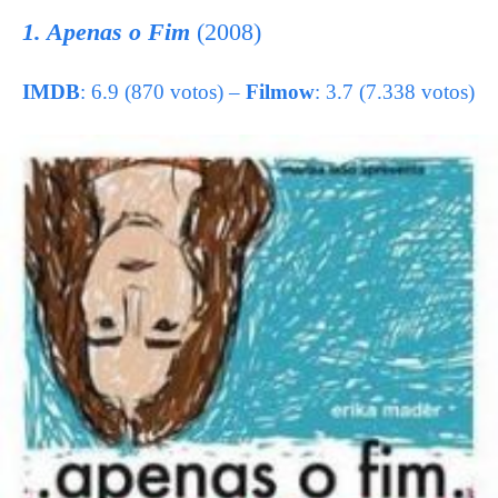
1. Apenas o Fim
(2008)
IMDB
: 6.9 (870 votos) –
Filmow
: 3.7 (7.338 votos)