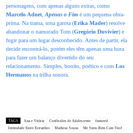
personagens, com apenas alguns extras, como
Marcelo Adnet
,
Apenas o Fim
é um pequena obra-
prima. Na trama, uma garota (
Erika Mader
) resolve
abandonar o namorado Tom (
Gregório Duvivier
) e
fugir para um lugar desconhecido. Antes de partir, ela
decide encontrá-lo, porém eles têm apenas uma hora
para fazer um balanço divertido do seu
relacionamento. Simples, bonito, poético e com
Los
Hermanos
na trilha sonora.
TAGS
Ana e Vitória
Confissões de Adolescente
featured
Intimidade Entre Estranhos
Matheus Souza
Me Sinto Bem Com Você