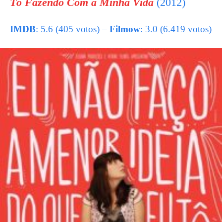
Tô Fazendo Com a Minha Vida
(2012)
IMDB
: 5.6 (405 votos) –
Filmow
: 3.0 (6.419 votos)