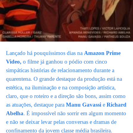
Lançado há pouquíssimos dias na
Amazon Prime
Video,
o filme já ganhou o pódio com cinco
simpáticas histórias de relacionamento durante a
quarentena. O grande destaque da produção está na
estética, na iluminação e na composição artística,
claro, que o roteiro e a direção são bons, assim como
as atuações, destaque para
Manu Gavassi
e
Richard
Abelha
. É impossível não sorrir em algum momento
e não se deixar levar pelas conversas e dramas de
confinamento da jovem classe média brasileira.