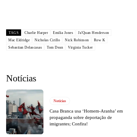
TAGS
Charlie Harper
Emilia Jones
Ja'Quan Henderson
Mac Eldridge
Nicholas Cirillo
Nick Robinson
Row K
Sebastian Delascasas
Tom Dean
Virginia Tucker
Notícias
Notícias
Casa Branca usa ‘Homem-Aranha’ em
propaganda sobre deportação de
imigrantes; Confira!