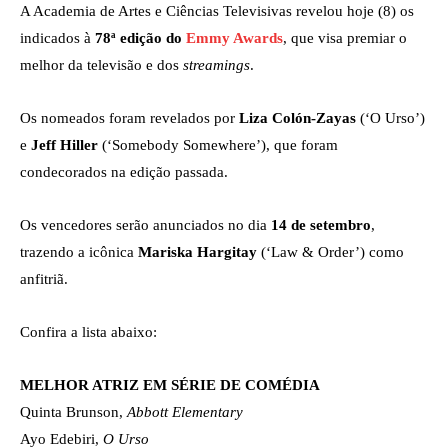
A Academia de Artes e Ciências Televisivas revelou hoje (8) os
indicados à
78ª edição do
Emmy Awards
, que visa premiar o
melhor da televisão e dos
streamings
.
Os nomeados foram revelados por
Liza Colón-Zayas
(‘O Urso’)
e
Jeff Hiller
(‘Somebody Somewhere’), que foram
condecorados na edição passada.
Os vencedores serão anunciados no dia
14 de setembro
,
trazendo a icônica
Mariska Hargitay
(‘Law & Order’) como
anfitriã.
Confira a lista abaixo:
MELHOR ATRIZ EM SÉRIE DE COMÉDIA
Quinta Brunson,
Abbott Elementary
Ayo Edebiri,
O Urso