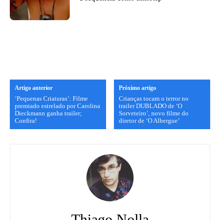
Artigo anterior
Próximo artigo
‘Pequenas Criaturas’: Filme
Crianças tocam o terror no
premiado estrelado por Carolina
trailer DUBLADO de ‘O
Dieckmann ganha trailer;
Sorveteiro’, novo filme do
Confira!
diretor de ‘O Albergue’
Thiago Nolla