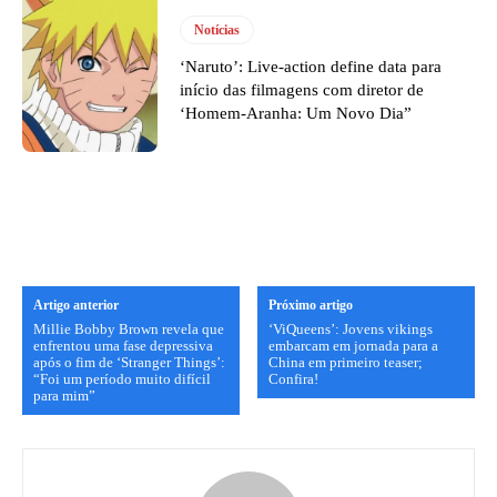
Notícias
‘Naruto’: Live-action define data para
início das filmagens com diretor de
‘Homem-Aranha: Um Novo Dia”
Artigo anterior
Próximo artigo
Millie Bobby Brown revela que
‘ViQueens’: Jovens vikings
enfrentou uma fase depressiva
embarcam em jornada para a
após o fim de ‘Stranger Things’:
China em primeiro teaser;
“Foi um período muito difícil
Confira!
para mim”