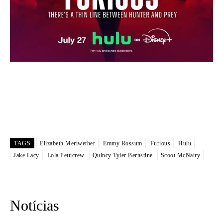
TAGS
Elizabeth Meriwether
Emmy Rossum
Furious
Hulu
Jake Lacy
Lola Petticrew
Quincy Tyler Bernstine
Scoot McNairy
Notícias