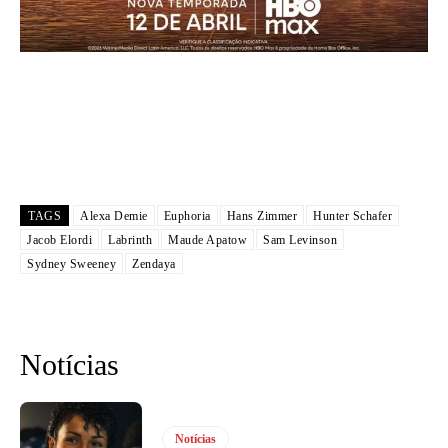
TAGS
Alexa Demie
Euphoria
Hans Zimmer
Hunter Schafer
Jacob Elordi
Labrinth
Maude Apatow
Sam Levinson
Sydney Sweeney
Zendaya
Notícias
Notícias