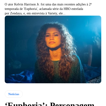
O ator Kelvin Harrison Jr. foi uma das mais recentes adições à 2ª
temporada de 'Euphoria', aclamada série da HBO estrelada
por Zendaya, e, em entrevista à Variety, ele...
Notícias
‘Euphoria’: Personagem