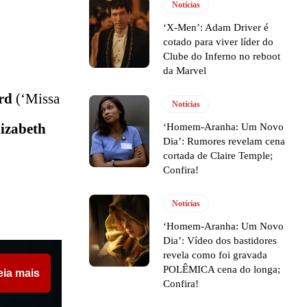
Notícias
‘X-Men’: Adam Driver é
cotado para viver líder do
Clube do Inferno no reboot
da Marvel
rd
(‘Missa
Notícias
lizabeth
‘Homem-Aranha: Um Novo
Dia’: Rumores revelam cena
cortada de Claire Temple;
Confira!
Notícias
‘Homem-Aranha: Um Novo
Dia’: Vídeo dos bastidores
revela como foi gravada
POLÊMICA cena do longa;
eia mais
Confira!