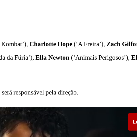
 Kombat’),
Charlotte Hope
(‘A Freira’),
Zach Gilfo
a da Fúria’),
Ella Newton
(‘Animais Perigosos’),
E
será responsável pela direção.
L