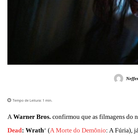
Neffe
Tempo de Leitura:
1
min.
A
Warner Bros.
confirmou que as filmagens do n
Dead
: Wrath
‘ (
A Morte do Demônio
: A Fúria), j