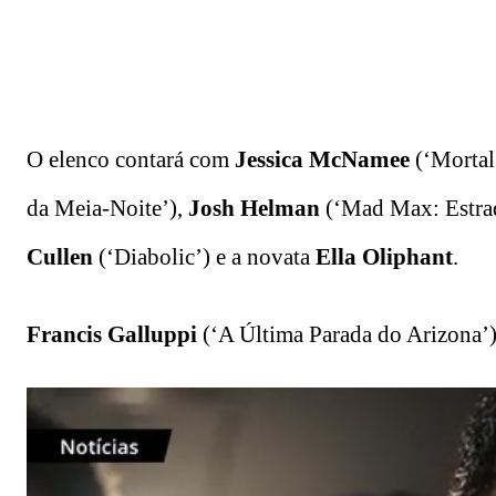
O elenco contará com
Jessica McNamee
(‘Mortal
da Meia-Noite’),
Josh Helman
(‘Mad Max: Estrad
Cullen
(‘Diabolic’) e a novata
Ella Oliphant
.
Francis Galluppi
(‘A Última Parada do Arizona’) 