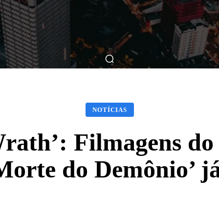
ticas
Breve Nos Cinemas
Matérias
Nos Cinemas
NOTÍCIAS
rath’: Filmagens do
 Morte do Demônio’ j