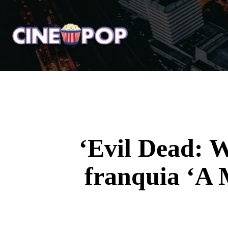
Home
Notícias
Crí
‘Evil Dead: W
franquia ‘A