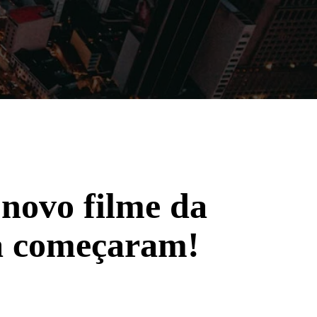
Filmes
Séries
Música
Gênero
 novo filme da
á começaram!