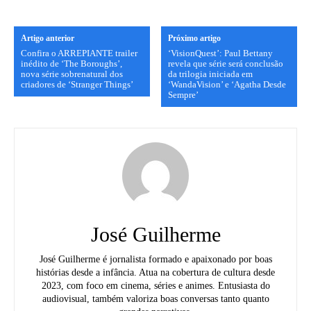
Artigo anterior
Próximo artigo
Confira o ARREPIANTE trailer
‘VisionQuest’: Paul Bettany
inédito de ‘The Boroughs’,
revela que série será conclusão
nova série sobrenatural dos
da trilogia iniciada em
criadores de ‘Stranger Things’
‘WandaVision’ e ‘Agatha Desde
Sempre’
José Guilherme
José Guilherme é jornalista formado e apaixonado por boas
histórias desde a infância. Atua na cobertura de cultura desde
2023, com foco em cinema, séries e animes. Entusiasta do
audiovisual, também valoriza boas conversas tanto quanto