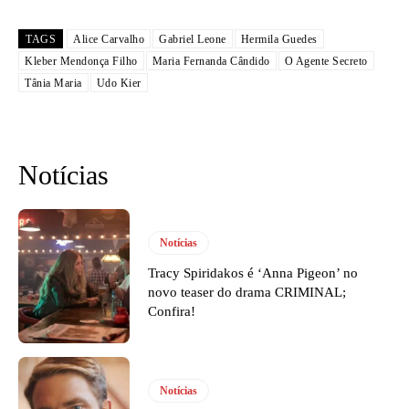
TAGS
Alice Carvalho
Gabriel Leone
Hermila Guedes
Kleber Mendonça Filho
Maria Fernanda Cândido
O Agente Secreto
Tânia Maria
Udo Kier
Notícias
Notícias
Tracy Spiridakos é ‘Anna Pigeon’ no
novo teaser do drama CRIMINAL;
Confira!
Notícias