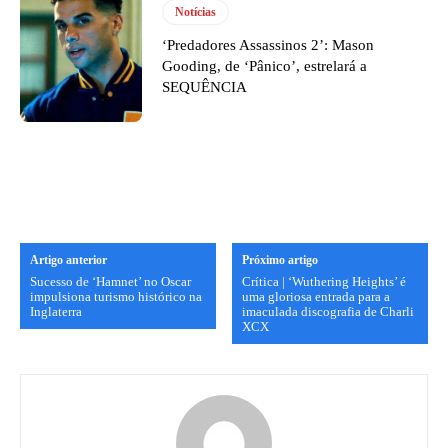
Notícias
‘Predadores Assassinos 2’: Mason
Gooding, de ‘Pânico’, estrelará a
SEQUÊNCIA
Artigo anterior
Próximo artigo
Sucesso de ‘Hamnet’ no Oscar
Crítica | ‘Wuthering Heights’ é
impulsiona turismo histórico na
uma gloriosa entrada para a
Inglaterra
imaculada discografia de Charli
XCX