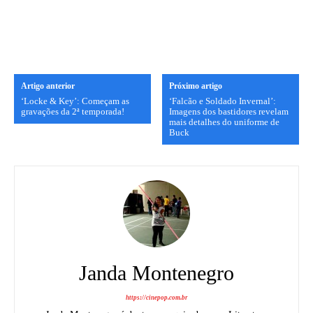
Artigo anterior
Próximo artigo
‘Locke & Key’: Começam as
‘Falcão e Soldado Invernal’:
gravações da 2ª temporada!
Imagens dos bastidores revelam
mais detalhes do uniforme de
Buck
Janda Montenegro
https://cinepop.com.br