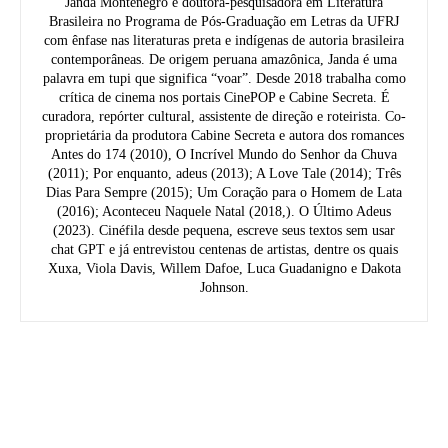
Janda Montenegro é doutora-pesquisadora em Literatura
Brasileira no Programa de Pós-Graduação em Letras da UFRJ
com ênfase nas literaturas preta e indígenas de autoria brasileira
contemporâneas. De origem peruana amazônica, Janda é uma
palavra em tupi que significa “voar”. Desde 2018 trabalha como
crítica de cinema nos portais CinePOP e Cabine Secreta. É
curadora, repórter cultural, assistente de direção e roteirista. Co-
proprietária da produtora Cabine Secreta e autora dos romances
Antes do 174 (2010), O Incrível Mundo do Senhor da Chuva
(2011); Por enquanto, adeus (2013); A Love Tale (2014); Três
Dias Para Sempre (2015); Um Coração para o Homem de Lata
(2016); Aconteceu Naquele Natal (2018,). O Último Adeus
(2023). Cinéfila desde pequena, escreve seus textos sem usar
chat GPT e já entrevistou centenas de artistas, dentre os quais
Xuxa, Viola Davis, Willem Dafoe, Luca Guadanigno e Dakota
Johnson.