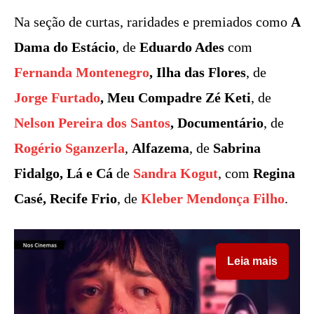
Na seção de curtas, raridades e premiados como
A
Dama do Estácio
, de
Eduardo Ades
com
Fernanda Montenegro
, Ilha das Flores
, de
Jorge Furtado
, Meu Compadre Zé Keti
, de
Nelson Pereira dos Santos
, Documentário
, de
Rogério Sganzerla
,
Alfazema
, de
Sabrina
Fidalgo, Lá e Cá
de
Sandra Kogut
, com
Regina
Casé, Recife Frio
, de
Kleber Mendonça Filho
.
Leia mais