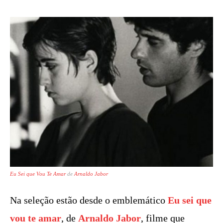
Eu Sei que Vou Te Amar
de
Arnaldo Jabor
Na seleção estão desde o emblemático
Eu sei que
vou te amar
, de
Arnaldo Jabor
, filme que