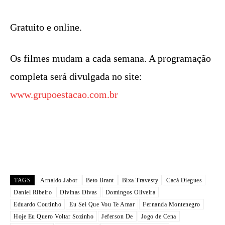
Gratuito e online.
Os filmes mudam a cada semana. A programação
completa será divulgada no site:
www.grupoestacao.com.br
TAGS
Arnaldo Jabor
Beto Brant
Bixa Travesty
Cacá Diegues
Daniel Ribeiro
Divinas Divas
Domingos Oliveira
Eduardo Coutinho
Eu Sei Que Vou Te Amar
Fernanda Montenegro
Hoje Eu Quero Voltar Sozinho
Jeferson De
Jogo de Cena