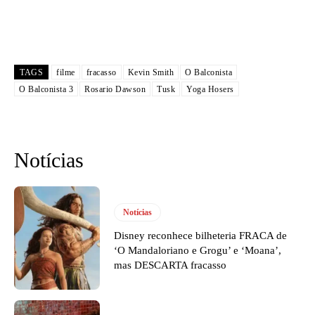
TAGS
filme
fracasso
Kevin Smith
O Balconista
O Balconista 3
Rosario Dawson
Tusk
Yoga Hosers
Notícias
Notícias
Disney reconhece bilheteria FRACA de
‘O Mandaloriano e Grogu’ e ‘Moana’,
mas DESCARTA fracasso