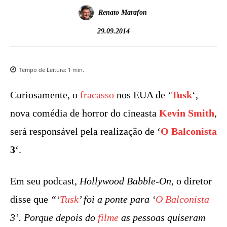
Renato Marafon
29.09.2014
Tempo de Leitura:
1
min.
Curiosamente, o
fracasso
nos EUA de ‘
Tusk
‘,
nova comédia de horror do cineasta
Kevin Smith
,
será responsável pela realização de ‘
O Balconista
3
‘.
Em seu podcast,
Hollywood Babble-On
, o diretor
disse que
“‘
Tusk
’ foi a ponte para ‘
O Balconista
3’. Porque depois do
filme
as pessoas quiseram