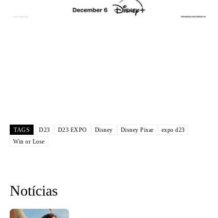
TAGS
D23
D23 EXPO
Disney
Disney Pixar
expo d23
Win or Lose
Notícias