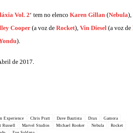
áxia Vol. 2
‘ tem no elenco
Karen Gillan
(
Nebula
),
ley Cooper
(a voz de
Rocket
),
Vin Diesel
(a voz de
Yondu
).
 Abril de 2017.
n Experience
Chris Pratt
Dave Bautista
Drax
Gamora
t Russell
Marvel Studios
Michael Rooker
Nebula
Rocket
ndu
Zoe Saldana