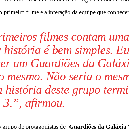
no primeiro filme e a interação da equipe que conhece
rimeiros filmes contam um
a história é bem simples. E
ver um Guardiões da Galáx
a o mesmo. Não seria o mes
história deste grupo term
. 3.”, afirmou.
 grupo de protagonistas de ‘
Guardiões da Galáxia V