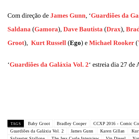
Com direção de
James Gunn
, ‘
Guardiões da Gal
Saldana
(
Gamora
),
Dave Bautista
(
Drax
),
Brad
Groot
),
Kurt Russell
(
Ego
) e
Michael Rooker
(
‘
Guardiões da Galáxia Vol. 2
‘ estreia dia 27 de
Baby Groot
Bradley Cooper
CCXP 2016 - Comic Co
TAGS
Guardiões da Galáxia Vol. 2
James Gunn
Karen Gillan
Kur
Sylvester Stallone
The Jess Cagle Interview
Vin Diesel
Yo