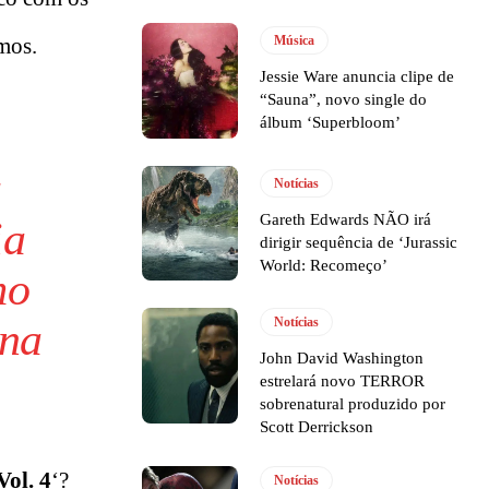
mos.
Música
Jessie Ware anuncia clipe de
“Sauna”, novo single do
a
álbum ‘Superbloom’
u
Notícias
Gareth Edwards NÃO irá
ia
dirigir sequência de ‘Jurassic
World: Recomeço’
mo
ina
Notícias
John David Washington
estrelará novo TERROR
sobrenatural produzido por
Scott Derrickson
ol. 4
‘?
Notícias