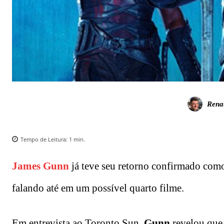
Rena
Tempo de Leitura:
1
min.
James Gunn
já teve seu retorno confirmado como r
falando até em um possível quarto filme.
Em entrevista ao Toronto Sun,
Gunn
revelou que 