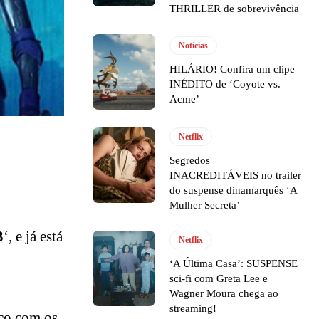
THRILLER de sobrevivência
Notícias
HILÁRIO! Confira um clipe
INÉDITO de ‘Coyote vs.
Acme’
Netflix
Segredos
INACREDITÁVEIS no trailer
do suspense dinamarquês ‘A
Mulher Secreta’
3
‘, e já está
Netflix
‘A Última Casa’: SUSPENSE
sci-fi com Greta Lee e
Wagner Moura chega ao
streaming!
rco com os