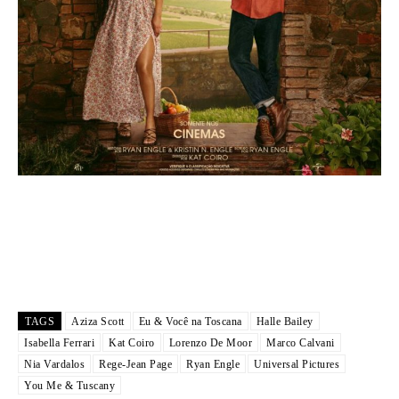
TAGS
Aziza Scott
Eu & Você na Toscana
Halle Bailey
Isabella Ferrari
Kat Coiro
Lorenzo De Moor
Marco Calvani
Nia Vardalos
Rege-Jean Page
Ryan Engle
Universal Pictures
You Me & Tuscany