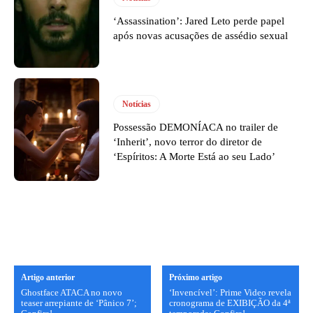
‘Assassination’: Jared Leto perde papel
após novas acusações de assédio sexual
Notícias
Possessão DEMONÍACA no trailer de
‘Inherit’, novo terror do diretor de
‘Espíritos: A Morte Está ao seu Lado’
Artigo anterior
Próximo artigo
Ghostface ATACA no novo
‘Invencível’: Prime Video revela
teaser arrepiante de ‘Pânico 7’;
cronograma de EXIBIÇÃO da 4ª