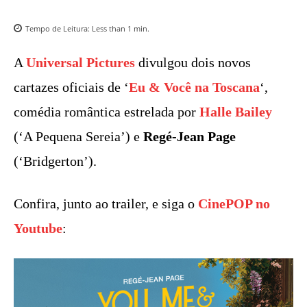
Tempo de Leitura:
Less than 1
min.
A
Universal Pictures
divulgou dois novos
cartazes oficiais de ‘
Eu & Você na Toscana
‘,
comédia romântica estrelada por
Halle Bailey
(‘A Pequena Sereia’) e
Regé-Jean Page
(‘Bridgerton’).
Confira, junto ao trailer, e siga o
CinePOP no
Youtube
: