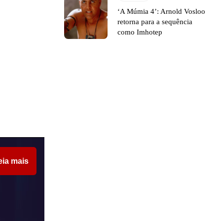
‘A Múmia 4’: Arnold Vosloo
retorna para a sequência
como Imhotep
eia mais