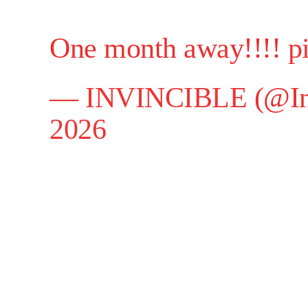
One month away!!!!
p
—
INVINCIBLE
(@In
2026