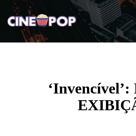
Home
Notícias
Crí
‘Invencível’
EXIBIÇÃ