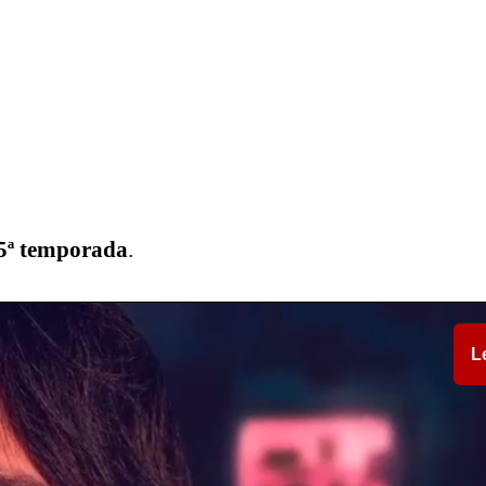
 5ª temporada
.
L