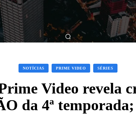
ticas
Breve Nos Cinemas
Matérias
Nos Cinemas
NOTÍCIAS
PRIME VIDEO
SÉRIES
: Prime Video revela 
O da 4ª temporada; 