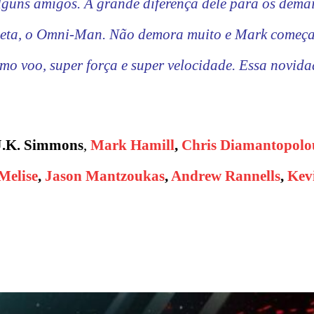
lguns amigos. A grande diferença dele para os demai
laneta, o Omni-Man. Não demora muito e Mark começ
omo voo, super força e super velocidade. Essa novida
 J.K. Simmons
,
Mark Hamill
,
Chris Diamantopolo
Melise
,
Jason Mantzoukas
,
Andrew Rannells
,
Kev