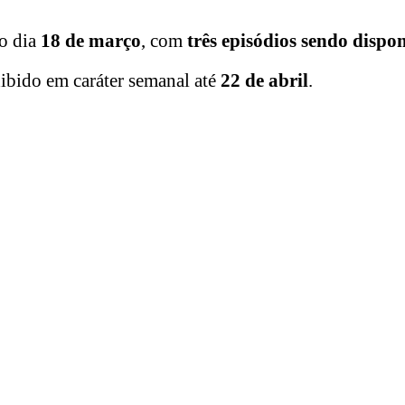
o dia
18 de março
, com
três episódios sendo dispo
exibido em caráter semanal até
22 de abril
.