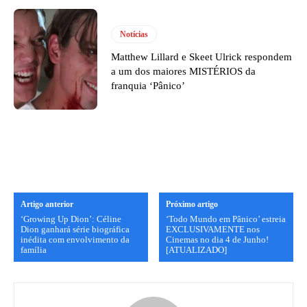
Notícias
Matthew Lillard e Skeet Ulrick respondem
a um dos maiores MISTÉRIOS da
franquia ‘Pânico’
Artigo anterior
Próximo artigo
‘Growing Up Dion’: Céline
‘Todo Mundo em Pânico’ estreia
Dion ganhará série biográfica
EXCLUSIVAMENTE nos
inédita com envolvimento da
Cinemas no dia 4 de Junho!
família
[ATUALIZADO]