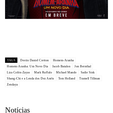
TAGS
Destin Daniel Cretton
Homem-Aranha
Homem-Aranha: Um Novo Dia
Jacob Batalon
Jon Bernthal
Liza Colón-Zayas
Mark Ruffalo
Michael Mando
Sadie Sink
Shang-Chi e a Lenda dos Dez Anéis
Tom Holland
Tramell Tillman
Zendaya
Notícias