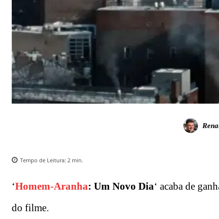
Rena
Tempo de Leitura:
2
min.
‘
Homem-Aranha
: Um Novo Dia
‘ acaba de ganha
do filme.