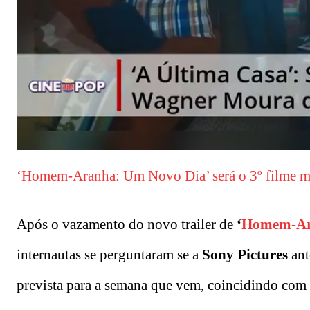
‘Homem-Aranha: Um Novo Dia’ será o 3º filme 
Após o vazamento do novo trailer de
‘
Homem-A
internautas se perguntaram se a
Sony Pictures
ant
prevista para a semana que vem, coincidindo com o