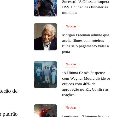
Sucesso! ‘A Odisseia’ supera
US$ 1 bilhão nas bilheterias
mundiais
Notícias
Morgan Freeman admite que
aceita filmes com roteiros
ruins se o pagamento valer a
pena
Notícias
‘A Última Casa’: Suspense
com Wagner Moura divide os
críticos com 46% de
aprovação no RT; Confira as
teção de
reações!
Notícias
m padrão
Fenômeno! ‘Homem-Aranha: