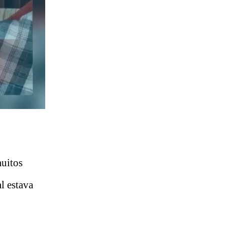
muitos
l estava