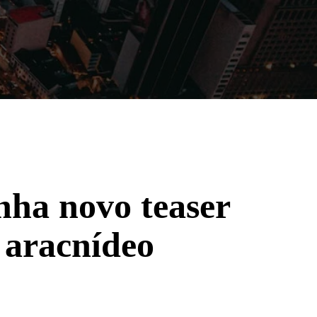
Filmes
Séries
Música
Gênero
ha novo teaser
 aracnídeo