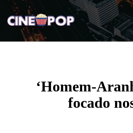
Home
Notícias
Crí
‘Homem-Aranha
focado no