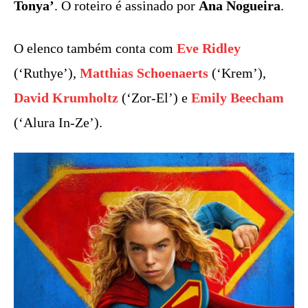
Tonya’
. O roteiro é assinado por
Ana Nogueira
.
O elenco também conta com
Eve Ridley
(‘Ruthye’),
Matthias Schoenaerts
(‘Krem’),
David Krumholtz
(‘Zor-El’) e
Emily Beecham
(‘Alura In-Ze’).