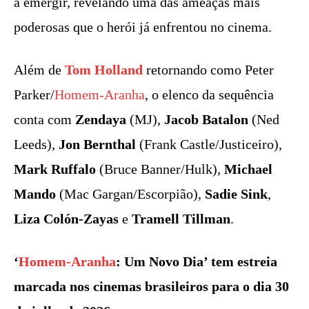
a emergir, revelando uma das ameaças mais
poderosas que o herói já enfrentou no cinema.
Além de
Tom Holland
retornando como Peter
Parker/
Homem-Aranha
, o elenco da sequência
conta com
Zendaya
(MJ),
Jacob Batalon
(Ned
Leeds),
Jon Bernthal
(Frank Castle/Justiceiro),
Mark Ruffalo
(Bruce Banner/Hulk),
Michael
Mando
(Mac Gargan/Escorpião),
Sadie Sink
,
Liza Colón-Zayas
e
Tramell Tillman
.
‘
Homem-Aranha
: Um Novo Dia’ tem estreia
marcada nos cinemas brasileiros para o dia 30