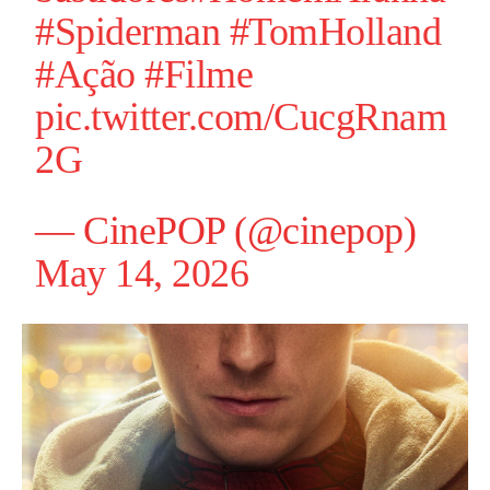
#Spiderman
#TomHolland
#Ação
#Filme
pic.twitter.com/CucgRnam
2G
— CinePOP (@cinepop)
May 14, 2026