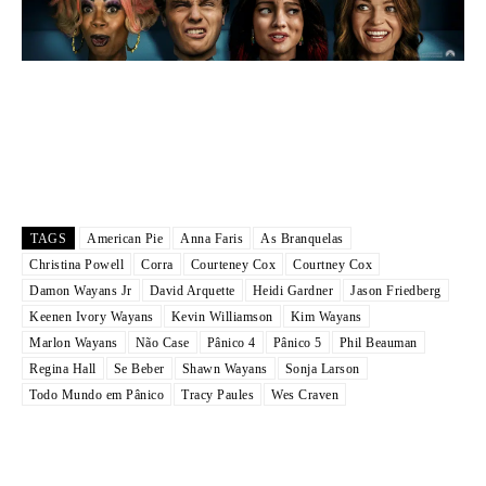
TAGS
American Pie
Anna Faris
As Branquelas
Christina Powell
Corra
Courteney Cox
Courtney Cox
Damon Wayans Jr
David Arquette
Heidi Gardner
Jason Friedberg
Keenen Ivory Wayans
Kevin Williamson
Kim Wayans
Marlon Wayans
Não Case
Pânico 4
Pânico 5
Phil Beauman
Regina Hall
Se Beber
Shawn Wayans
Sonja Larson
Todo Mundo em Pânico
Tracy Paules
Wes Craven