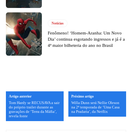
Notícias
Fenômeno! ‘Homem-Aranha: Um Novo
Dia’ continua esgotando ingressos e já é a
4ª maior bilheteria do ano no Brasil
Artigo anterior
Próximo artigo
Tom Hardy se RECUSAVA a sair
Willa Dunn será Nellie Oleson
do próprio trailer durante as
na 2ª temporada de ‘Uma Casa
gravações de ‘Terra da Máfia’,
na Pradaria’, da Netflix
revela fonte