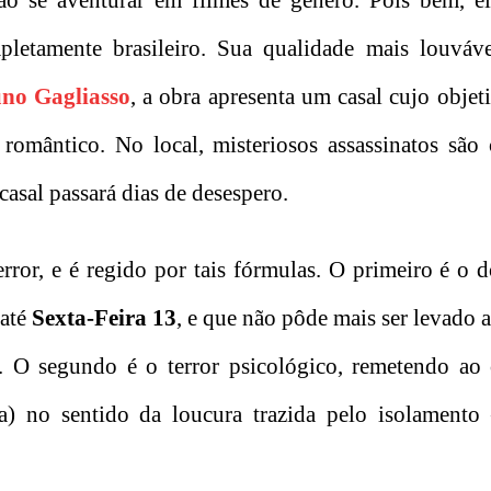
o se aventurar em filmes de gênero. Pois bem, e
letamente brasileiro. Sua qualidade mais louvável
no Gagliasso
, a obra apresenta um casal cujo objeti
romântico. No local, misteriosos assassinatos são 
asal passará dias de desespero.
ror, e é regido por tais fórmulas. O primeiro é o d
até
Sexta-Feira 13
, e que não pôde mais ser levado a
. O segundo é o terror psicológico, remetendo ao
 no sentido da loucura trazida pelo isolamento 