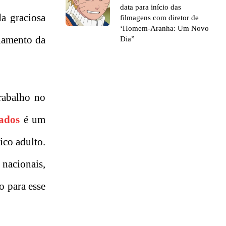
data para início das
a graciosa
filmagens com diretor de
‘Homem-Aranha: Um Novo
olamento da
Dia”
rabalho no
lados
é um
ico adulto.
 nacionais,
o para esse