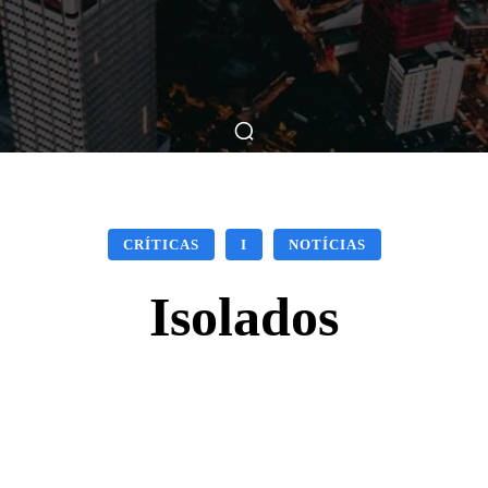
ticas
Breve Nos Cinemas
Matérias
Nos Cinemas
CRÍTICAS
I
NOTÍCIAS
Isolados
Facebook
X
WhatsApp