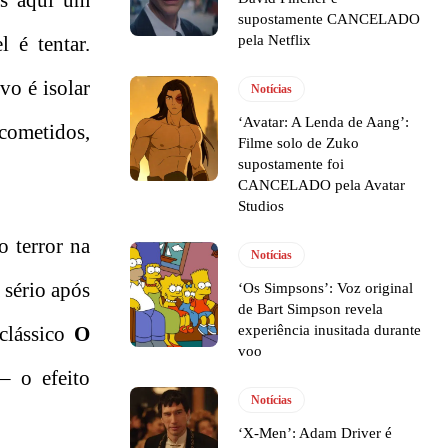
is aqui um
supostamente CANCELADO
pela Netflix
 é tentar.
vo é isolar
Notícias
‘Avatar: A Lenda de Aang’:
cometidos,
Filme solo de Zuko
supostamente foi
CANCELADO pela Avatar
Studios
o terror na
Notícias
 sério após
‘Os Simpsons’: Voz original
de Bart Simpson revela
experiência inusitada durante
 clássico
O
voo
– o efeito
Notícias
‘X-Men’: Adam Driver é