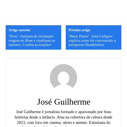
Artigo anterior
Próximo artigo
‘Flow’: Animais de estimação
‘Harry Potter’: John Lithgow
reagem ao filme e viralizam na
explica como foi convencido a
internet; Confira as reações!
interpretar Dumbledore
José Guilherme
José Guilherme é jornalista formado e apaixonado por boas
histórias desde a infância. Atua na cobertura de cultura desde
2023, com foco em cinema, séries e animes. Entusiasta do