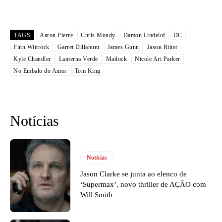
TAGS
Aaron Pierre
Chris Mundy
Damon Lindelof
DC
Finn Wittrock
Garret Dillahunt
James Gunn
Jason Ritter
Kyle Chandler
Lanterna Verde
Matlock
Nicole Ari Parker
No Embalo do Amor
Tom King
Notícias
Notícias
Jason Clarke se junta ao elenco de
‘Supermax’, novo thriller de AÇÃO com
Will Smith