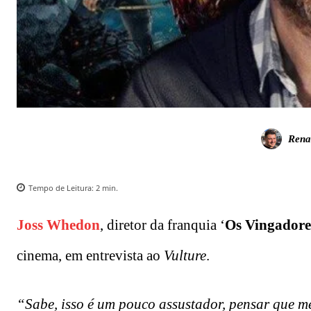
Rena
Tempo de Leitura:
2
min.
Joss Whedon
, diretor da franquia ‘
Os Vingadore
cinema, em entrevista ao
Vulture
.
“Sabe, isso é um pouco assustador, pensar que me