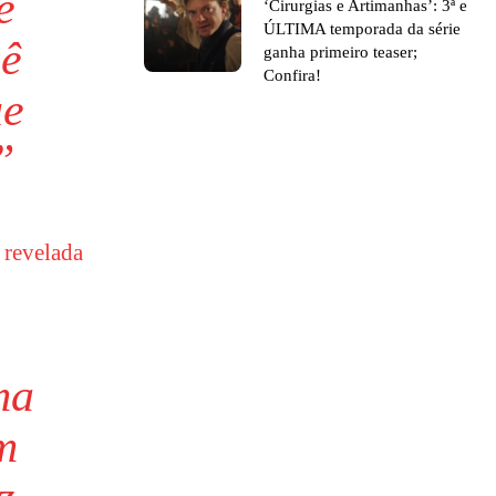
e
‘Cirurgias e Artimanhas’: 3ª e
ÚLTIMA temporada da série
cê
ganha primeiro teaser;
Confira!
ue
”
,
revelada
ma
m