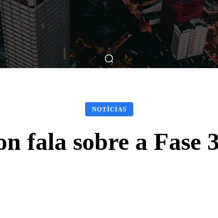
ticas
Breve Nos Cinemas
Matérias
Nos Cinemas
NOTÍCIAS
n fala sobre a Fase 
Facebook
X
WhatsApp