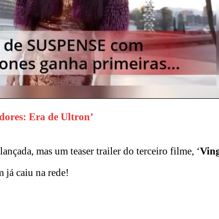
dores: Era de Ultron’
lançada, mas um teaser trailer do terceiro filme, ‘
Vin
 já caiu na rede!