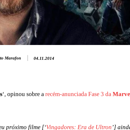
to Marafon
04.11.2014
s
‘, opinou sobre a
recém-anunciada Fase 3 da
Marve
u próximo filme [‘
Vingadores: Era de Ultron
’] aind