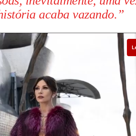
soas, inevitalmente, uma ve
história acaba vazando.”
L