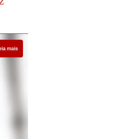
z
eia mais