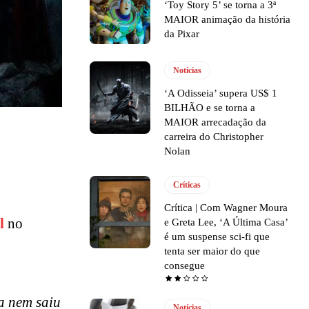
‘Toy Story 5’ se torna a 3ª
MAIOR animação da história
da Pixar
Notícias
‘A Odisseia’ supera US$ 1
BILHÃO e se torna a
MAIOR arrecadação da
carreira do Christopher
Nolan
Críticas
Crítica | Com Wagner Moura
l
no
e Greta Lee, ‘A Última Casa’
é um suspense sci-fi que
tenta ser maior do que
consegue
a nem saiu
Notícias