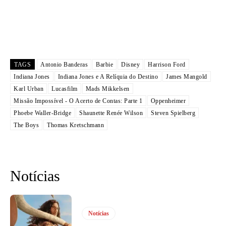
TAGS
Antonio Banderas
Barbie
Disney
Harrison Ford
Indiana Jones
Indiana Jones e A Relíquia do Destino
James Mangold
Karl Urban
Lucasfilm
Mads Mikkelsen
Missão Impossível - O Acerto de Contas: Parte 1
Oppenheimer
Phoebe Waller-Bridge
Shaunette Renée Wilson
Steven Spielberg
The Boys
Thomas Kretschmann
Notícias
Notícias