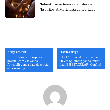
‘Inherit’, novo terror do diretor de
‘Espíritos: A Morte Está ao seu Lado’
Artigo anterior
Próximo artigo
‘Rio de Sangue’: Suspense
‘Dia D’: Filme de alienígenas de
policial com Giovanna
Steven Spielberg ganha trailer
Antonelli ganha data de estreia
final ESPETACULAR; Confira!
em streaming