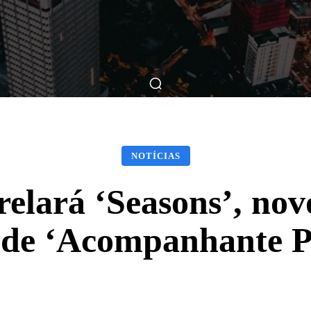
ticas
Breve Nos Cinemas
Matérias
Nos Cinemas
NOTÍCIAS
trelará ‘Seasons’, 
 de ‘Acompanhante P