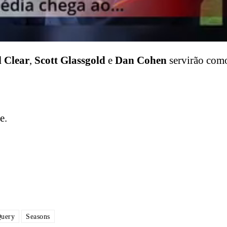
 Clear
,
Scott Glassgold
e
Dan Cohen
servirão com
e.
Query
Seasons