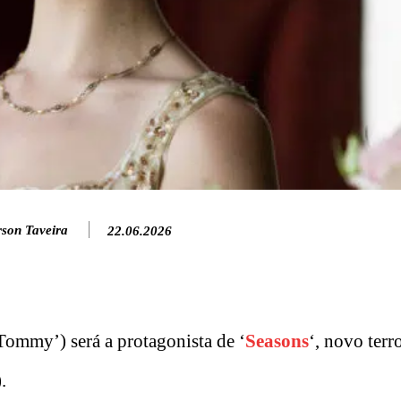
rson Taveira
22.06.2026
ommy’) será a protagonista de ‘
Seasons
‘, novo terr
.