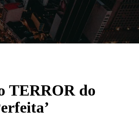
Filmes
Séries
Música
Gênero
novo TERROR do
erfeita’