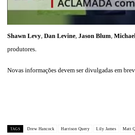
Shawn Levy
,
Dan Levine
,
Jason Blum
,
Michael
produtores.
Novas informações devem ser divulgadas em brev
Drew Hancock
Harrison Query
Lily James
Matt 
TAGS