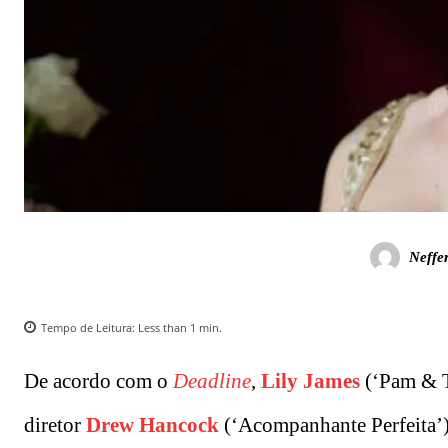
Neffe
Tempo de Leitura:
Less than 1
min.
De acordo com o
Deadline
,
Lily James
(‘Pam & T
diretor
Drew Hancock
(‘Acompanhante Perfeita’)