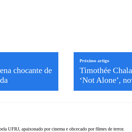
Próximo artigo
ena chocante de
Timothée Chala
ada
‘Not Alone’, no
pela UFRJ, apaixonado por cinema e obcecado por filmes de terror.