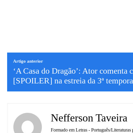
Artigo anterior
‘A Casa do Dragão’: Ator comenta c
[SPOILER] na estreia da 3ª tempor
Nefferson Taveira
Formado em Letras - Português/Literaturas 