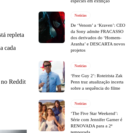
espécies em extinção
Notícias
De ‘Venom’ a ‘Kraven’: CEO
da Sony admite FRACASSO
tá repleta
dos derivados do ‘Homem-
Aranha’ e DESCARTA novos
 a cada
projetos
Notícias
‘Free Guy 2’: Roteirista Zak
o no Reddit
Penn traz atualização incerta
sobre a sequência do filme
Notícias
‘The Five Star Weekend’:
Série com Jennifer Garner é
RENOVADA para a 2ª
temporada