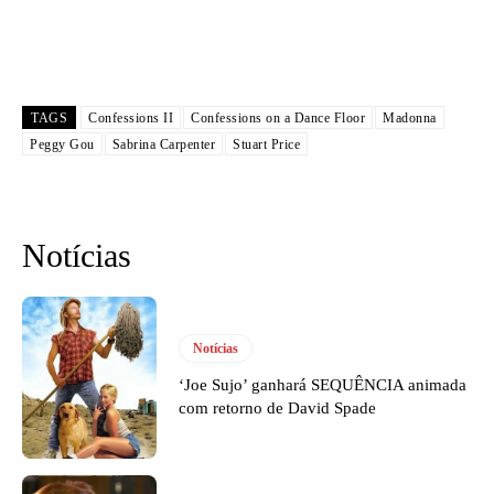
TAGS
Confessions II
Confessions on a Dance Floor
Madonna
Peggy Gou
Sabrina Carpenter
Stuart Price
Notícias
Notícias
‘Joe Sujo’ ganhará SEQUÊNCIA animada
com retorno de David Spade