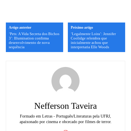
Artigo anterior
Próximo artigo
‘Pets: A Vida Secreta dos Bichos
‘Legalmente Loira’: Jennifer
3’: Illumination confirma
Coolidge relembra que
desenvolvimento de nova
inicialmente achou que
sequência
interpretaria Elle Woods
Nefferson Taveira
Formado em Letras - Português/Literaturas pela UFRJ,
apaixonado por cinema e obcecado por filmes de terror.