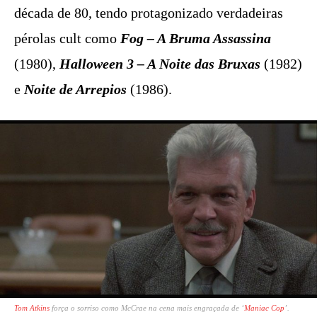
década de 80, tendo protagonizado verdadeiras
pérolas cult como
Fog – A Bruma Assassina
(1980),
Halloween 3 – A Noite das Bruxas
(1982)
e
Noite de Arrepios
(1986).
Tom Atkins
força o sorriso como McCrae na cena mais engraçada de ‘
Maniac Cop
’.