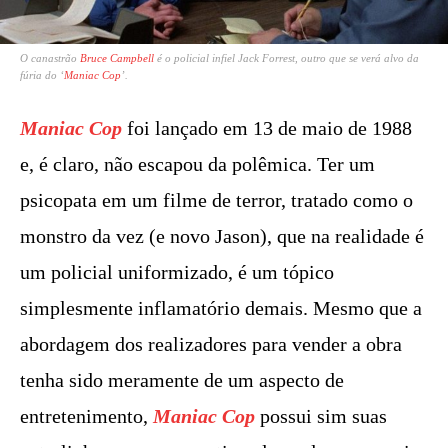
O canastrão
Bruce Campbell
é o policial infiel Jack Forrest, outro que se verá alvo da
fúria do ‘
Maniac Cop
’.
Maniac Cop
foi lançado em 13 de maio de 1988
e, é claro, não escapou da polêmica. Ter um
psicopata em um filme de terror, tratado como o
monstro da vez (e novo Jason), que na realidade é
um policial uniformizado, é um tópico
simplesmente inflamatório demais. Mesmo que a
abordagem dos realizadores para vender a obra
tenha sido meramente de um aspecto de
entretenimento,
Maniac Cop
possui sim suas