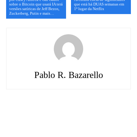
sobre o Bitcoin que usará IA terá
que está há DUAS semanas em
versões satíricas de Jeff Bezos,
1º lugar da Netflix
Zuckerberg, Putin e mais…
Pablo R. Bazarello