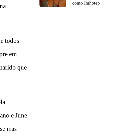
como Imhotep
ena
e todos
mpre em
 marido que
la
cano e June
ese mas