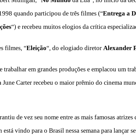
bert Mulligan, “
No Mundo
da Lua”, no início da dé
1998 quando participou de três filmes (“
Entrega a D
ções
“) e recebeu muitos elogios da crítica especializa
s filmes, “
Eleição
“, do elogiado diretor
Alexander 
de trabalhar em grandes produções e emplacou um tra
a June
Carter recebeu o maior prêmio do cinema mund
antiu de vez seu nome entre as mais famosas atrizes 
está vindo para o Brasil nessa semana para lançar s