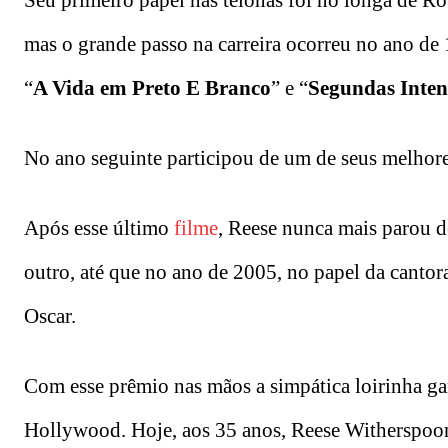
Seu primeiro papel nas telonas foi no longa de Ro
mas o grande passo na carreira ocorreu no ano de 
“
A Vida em Preto E Branco
” e “
Segundas Inten
No ano seguinte participou de um de seus melhore
Após esse último
filme
, Reese nunca mais parou 
outro, até que no ano de 2005, no papel da cantor
Oscar.
Com esse prêmio nas mãos a simpática loirinha gar
Hollywood. Hoje, aos 35 anos, Reese Witherspoon 