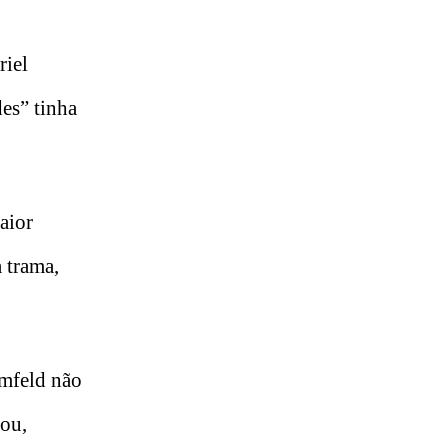
riel
es” tinha
aior
a trama,
mfeld não
mou,