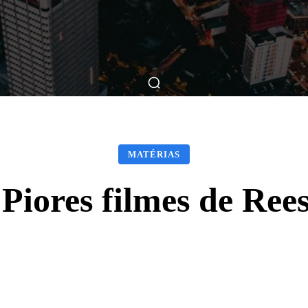
ticas
Breve Nos Cinemas
Matérias
Nos Cinemas
MATÉRIAS
Piores filmes de Re
Facebook
X
WhatsApp