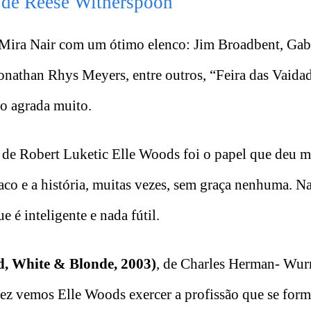
 de Reese Witherspoon
 Mira Nair com um ótimo elenco: Jim Broadbent, Gab
nathan Rhys Meyers, entre outros, “Feira das Vaidad
ão agrada muito.
, de Robert Luketic Elle Woods foi o papel que deu m
raco e a história, muitas vezes, sem graça nenhuma. N
 é inteligente e nada fútil.
d, White & Blonde, 2003)
, de Charles Herman- Wur
vez vemos Elle Woods exercer a profissão que se for