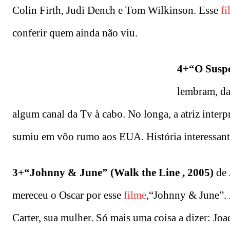
Colin Firth, Judi Dench e Tom Wilkinson. Esse
fi
conferir quem ainda não viu.
4+“O Suspe
lembram, da
algum canal da Tv à cabo. No longa, a atriz inter
sumiu em vôo rumo aos EUA. História interessante
3+“Johnny & June” (Walk the Line , 2005)
de 
mereceu o Oscar por esse
filme
,“Johnny & June”. 
Carter, sua mulher. Só mais uma coisa a dizer: J