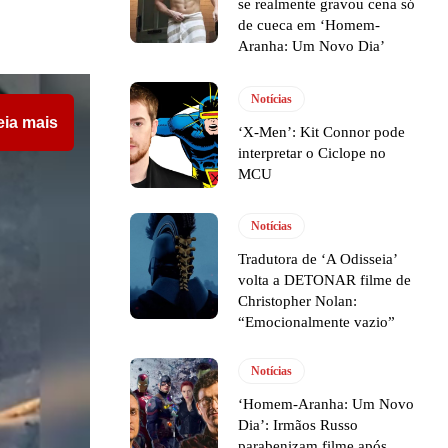
se realmente gravou cena só
de cueca em ‘Homem-
Aranha: Um Novo Dia’
Notícias
eia mais
‘X-Men’: Kit Connor pode
interpretar o Ciclope no
MCU
Notícias
Tradutora de ‘A Odisseia’
volta a DETONAR filme de
Christopher Nolan:
“Emocionalmente vazio”
Notícias
‘Homem-Aranha: Um Novo
Dia’: Irmãos Russo
parabenizam filme após