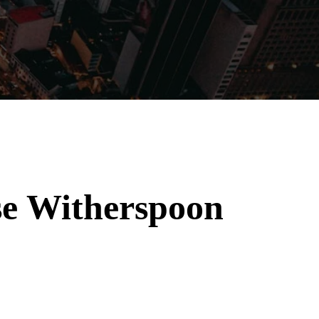
Filmes
Séries
Música
Gênero
ese Witherspoon