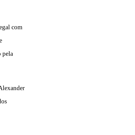
egal com
e
 pela
 Alexander
dos