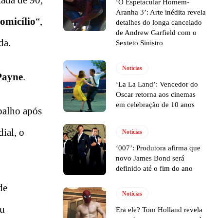
cada de 90,
‘O Espetacular Homem-
Aranha 3’: Arte inédita revela
omicílio
“,
detalhes do longa cancelado
de Andrew Garfield com o
da.
Sexteto Sinistro
Notícias
Payne
.
‘La La Land’: Vencedor do
Oscar retorna aos cinemas
em celebração de 10 anos
balho após
ial, o
Notícias
‘007’: Produtora afirma que
novo James Bond será
definido até o fim do ano
de
Notícias
eu
Era ele? Tom Holland revela