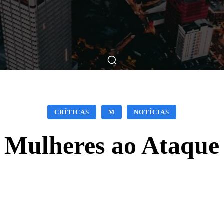
ticas
Breve Nos Cinemas
Matérias
Nos Cinemas
CRÍTICAS
M
NOTÍCIAS
Mulheres ao Ataque
Facebook
X
WhatsApp