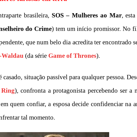
raparte brasileira,
SOS – Mulheres ao Mar
, est
selheiro do Crime
) tem um início promissor. No f
ndente, que num belo dia acredita ter encontrado s
r-Waldau
(da série
Game of Thrones
).
é casado, situação passível para qualquer pessoa. Des
 Ring
), confronta a protagonista percebendo ser a 
s em quem confiar, a esposa decide confidenciar na 
enfrentar tal momento.