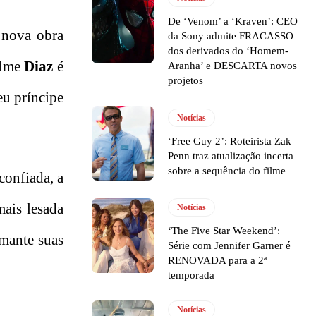
De ‘Venom’ a ‘Kraven’: CEO
a nova obra
da Sony admite FRACASSO
dos derivados do ‘Homem-
ilme
Diaz
é
Aranha’ e DESCARTA novos
projetos
eu príncipe
Notícias
‘Free Guy 2’: Roteirista Zak
Penn traz atualização incerta
sobre a sequência do filme
confiada, a
mais lesada
Notícias
‘The Five Star Weekend’:
amante suas
Série com Jennifer Garner é
RENOVADA para a 2ª
temporada
Notícias