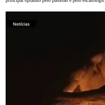
principal optando pelo pastelão e pelo escatológic