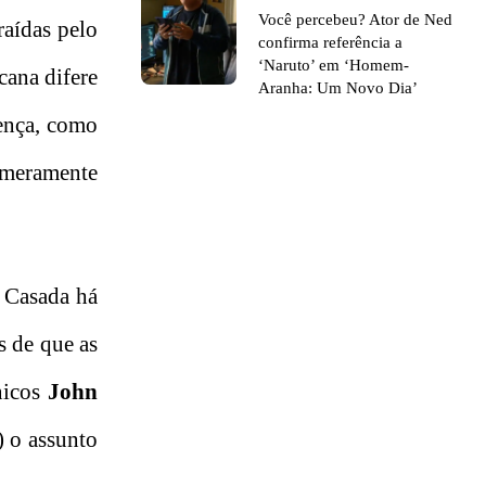
Você percebeu? Ator de Ned
raídas pelo
confirma referência a
‘Naruto’ em ‘Homem-
cana difere
Aranha: Um Novo Dia’
rença, como
 meramente
. Casada há
s de que as
nicos
John
) o assunto