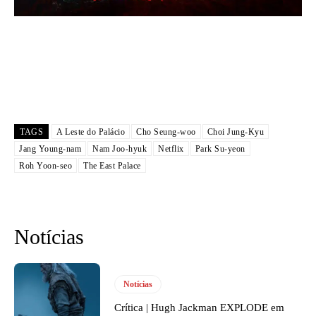
TAGS
A Leste do Palácio
Cho Seung-woo
Choi Jung-Kyu
Jang Young-nam
Nam Joo-hyuk
Netflix
Park Su-yeon
Roh Yoon-seo
The East Palace
Notícias
Notícias
Crítica | Hugh Jackman EXPLODE em