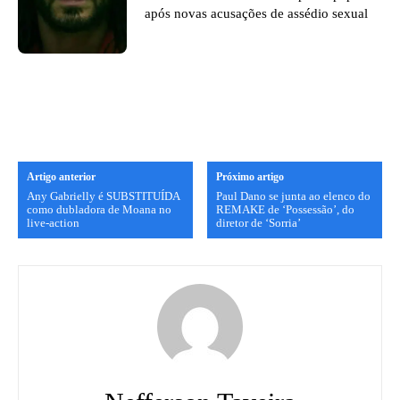
após novas acusações de assédio sexual
Artigo anterior
Próximo artigo
Any Gabrielly é SUBSTITUÍDA
Paul Dano se junta ao elenco do
como dubladora de Moana no
REMAKE de ‘Possessão’, do
live-action
diretor de ‘Sorria’