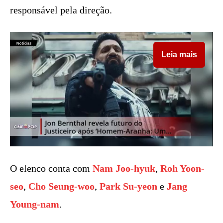
responsável pela direção.
Leia mais
O elenco conta com
Nam Joo-hyuk
,
Roh Yoon-
seo
,
Cho Seung-woo
,
Park Su-yeon
e
Jang
Young-nam
.