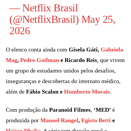
—
Netflix
Brasil
(@NetflixBrasil)
May 25,
2026
O elenco conta ainda com
Gisela Gáti,
Gabriela
Mag
,
Pedro Goifman
e Ricardo Reis
, que vivem
um grupo de estudantes unidos pelos desafios,
inseguranças e descobertas do internato médico,
além de
Fábio Scalon e
Humberto Morais
.
Com produção da
Paranoïd Filmes
,
‘
MED’
é
produzida por
Manoel Rangel
,
Egisto Betti
e
Heitor Dhalia
. A série tem direção geral e