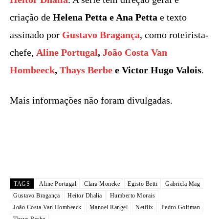
criação de
Helena Petta e Ana Petta
e texto
assinado por
Gustavo Bragança
, como roteirista-
chefe,
Aline Portugal
,
João Costa Van
Hombeeck
,
Thays Berbe
e Victor Hugo Valois
.
Mais informações não foram divulgadas.
TAGS
Aline Portugal
Clara Moneke
Egisto Betti
Gabriela Mag
Gustavo Bragança
Heitor Dhalia
Humberto Morais
João Costa Van Hombeeck
Manoel Rangel
Netflix
Pedro Goifman