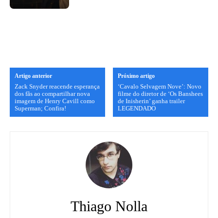
Artigo anterior
Próximo artigo
Zack Snyder reacende esperança
‘Cavalo Selvagem Nove’: Novo
dos fãs ao compartilhar nova
filme do diretor de ‘Os Banshees
imagem de Henry Cavill como
de Inisherin’ ganha trailer
Superman; Confira!
LEGENDADO
Thiago Nolla