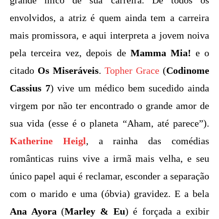
grande mico de sua carreira. De todos os
envolvidos, a atriz é quem ainda tem a carreira
mais promissora, e aqui interpreta a jovem noiva
pela terceira vez, depois de
Mamma Mia!
e o
citado
Os Miseráveis
.
Topher Grace
(
Codinome
Cassius 7
) vive um médico bem sucedido ainda
virgem por não ter encontrado o grande amor de
sua vida (esse é o planeta “Aham, até parece”).
Katherine Heigl
, a rainha das comédias
românticas ruins vive a irmã mais velha, e seu
único papel aqui é reclamar, esconder a separação
com o marido e uma (óbvia) gravidez. E a bela
Ana Ayora
(
Marley & Eu
) é forçada a exibir