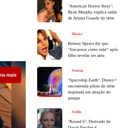
‘American Horror Story’:
Ryan Murphy explica saída
de Ariana Grande da série
Música
Britney Spears diz que
“fracassou como mãe” após
filho revelar ser ateu
Notícias
eia mais
‘Spaceship Earth’: Disney+
encomenda piloto de série
inspirada em atração do
parque
Netflix
‘Round 6’: Derivado de
David Fincher é