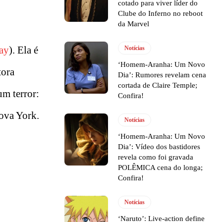
cotado para viver líder do
Clube do Inferno no reboot
da Marvel
ay
). Ela é
Notícias
‘Homem-Aranha: Um Novo
tora
Dia’: Rumores revelam cena
cortada de Claire Temple;
um terror:
Confira!
Nova York.
Notícias
‘Homem-Aranha: Um Novo
Dia’: Vídeo dos bastidores
revela como foi gravada
POLÊMICA cena do longa;
Confira!
Notícias
‘Naruto’: Live-action define