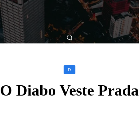
ticas
Breve Nos Cinemas
Matérias
Nos Cinemas
D
O Diabo Veste Prada
Facebook
X
WhatsApp