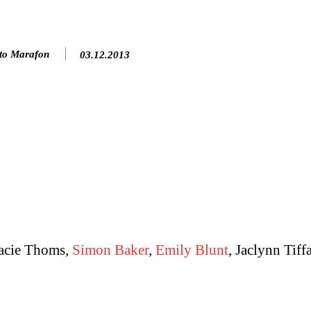
to Marafon
03.12.2013
racie Thoms,
Simon Baker
,
Emily Blunt
, Jaclynn Tiff