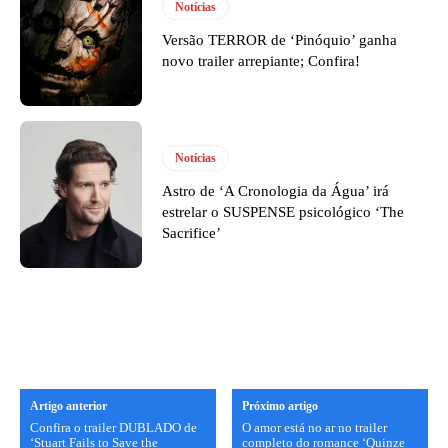
Notícias
Versão TERROR de ‘Pinóquio’ ganha
novo trailer arrepiante; Confira!
Notícias
Astro de ‘A Cronologia da Água’ irá
estrelar o SUSPENSE psicológico ‘The
Sacrifice’
Artigo anterior
Próximo artigo
Confira o trailer DUBLADO de
O amor está no ar no trailer
‘Stuart Fails to Save the
completo do romance ‘Quinze