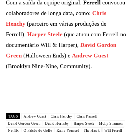
Com a saída da equipe original,
Ferrell
convocou
colaboradores de longa data, como:
Chris
Henchy
(parceiro em várias produções de
Ferrell),
Harper Steele
(que atuou com Ferrell no
documentário Will & Harper),
David Gordon
Green
(Halloween Ends) e
Andrew Guest
(Brooklyn Nine-Nine, Community).
TAGS
Andrew Guest
Chris Henchy
Chris Parnell
David Gordon Green
David Hornsby
Harper Steele
Molly Shannon
Netflix
O Falcão do Golfe
Ramy Youssef
The Hawk
Will Ferrell