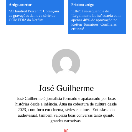
Artigo anterior
Próximo artigo
‘A Hundred Percent’: Começam
‘Elle’: Pré-sequência de
as gravações da nova série de
‘Legalmente Loira’ estreia com
COMÉDIA da Netflix
apenas 46% de aprovação no
Rotten Tomatoes; Confira as
críticas!
José Guilherme
José Guilherme é jornalista formado e apaixonado por boas
histórias desde a infância. Atua na cobertura de cultura desde
2023, com foco em cinema, séries e animes. Entusiasta do
audiovisual, também valoriza boas conversas tanto quanto
grandes narrativas.