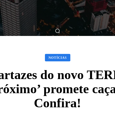
ticas
Breve Nos Cinemas
Matérias
Nos Cinemas
NOTÍCIAS
artazes do novo TE
 Próximo’ promete c
Confira!