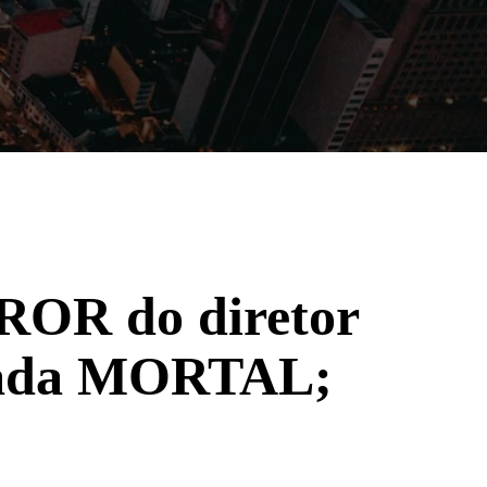
Filmes
Séries
Música
Gênero
RROR do diretor
açada MORTAL;