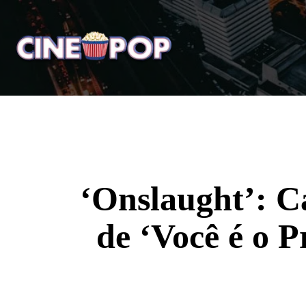
Home
Notícias
Crí
‘Onslaught’: C
de ‘Você é o