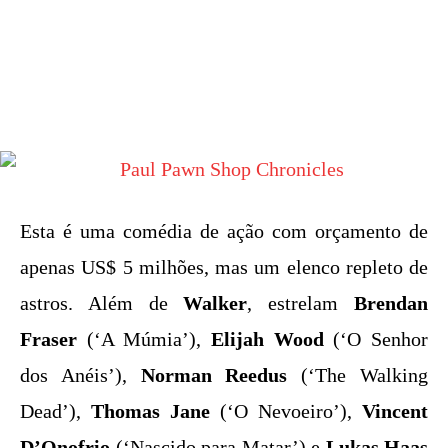
Esta é uma comédia de ação com orçamento de
apenas US$ 5 milhões, mas um elenco repleto de
astros. Além de
Walker
, estrelam
Brendan
Fraser
(‘A Múmia’),
Elijah Wood
(‘O Senhor
dos Anéis’),
Norman Reedus
(‘The Walking
Dead’),
Thomas Jane
(‘O Nevoeiro’),
Vincent
D’Onofrio
(‘Nascido para Matar’) e
Lukas Haas