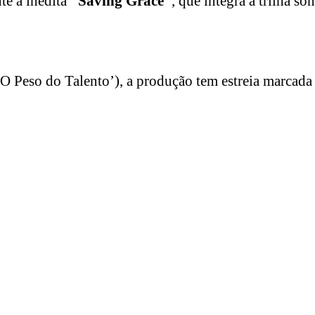
te a inédita
“Saving Grace”
, que integra a trilha so
O Peso do Talento’), a produção tem estreia marcada