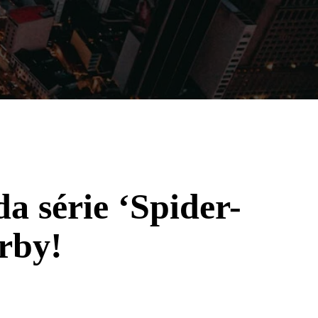
Filmes
Séries
Música
Gênero
a série ‘Spider-
rby!