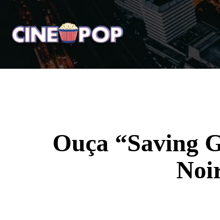
Home
Notícias
Crí
Ouça “Saving Gr
Noi