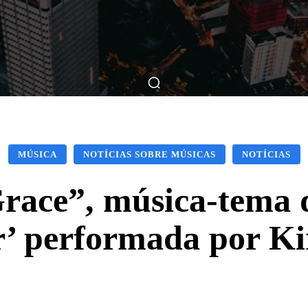
ticas
Breve Nos Cinemas
Matérias
Nos Cinemas
MÚSICA
NOTÍCIAS SOBRE MÚSICAS
NOTÍCIAS
ace”, música-tema d
r’ performada por Ki