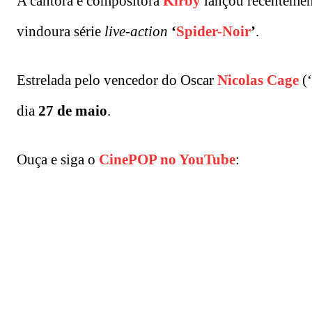
A cantora e compositora
Kirby
lançou recentemen
vindoura série
live-action
‘
Spider-Noir
’
.
Estrelada pelo vencedor do Oscar
Nicolas Cage
(‘
dia
27 de maio
.
Ouça e siga o
CinePOP no YouTube
: