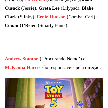
Cusack
(Jessie),
Greta Lee
(Lilypad),
Blake
Clark
(Slinky),
Ernie Hudson
(Combat Carl) e
Conan O’Brien
(Smarty Pants).
Andrew Stanton
(‘Procurando Nemo’) e
McKenna Harris
são responsáveis pela direção.