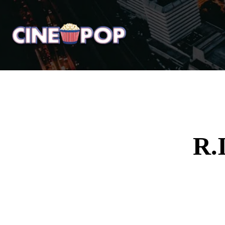
Home
Notícias
Crí
R.