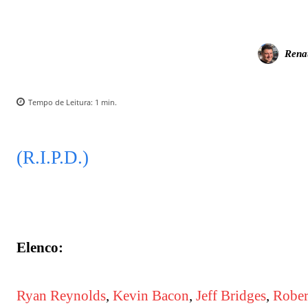
Rena
Tempo de Leitura:
1
min.
(R.I.P.D.)
Elenco:
Ryan Reynolds
,
Kevin Bacon
,
Jeff Bridges
,
Rober