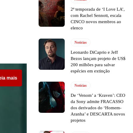
2ª temporada de ‘I Love LA’,
com Rachel Sennott, escala
CINCO novos membros ao
elenco
Notícias
Leonardo DiCaprio e Jeff
Bezos lançam projeto de US$
200 milhões para salvar
espécies em extinção
eia mais
Notícias
De ‘Venom’ a ‘Kraven’: CEO
da Sony admite FRACASSO
dos derivados do ‘Homem-
Aranha’ e DESCARTA novos
projetos