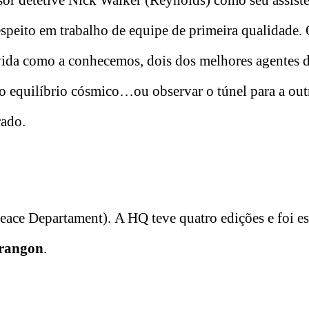
or detetive Nick Walker (Reynolds) como seu assiste
respeito em trabalho de equipe de primeira qualidade
vida como a conhecemos, dois dos melhores agentes 
o equilíbrio cósmico…ou observar o túnel para a out
rado.
Peace Departament). A HQ teve quatro edições e foi es
rangon
.