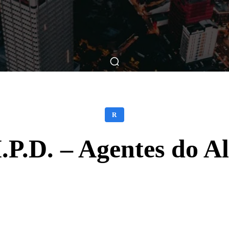
ticas
Breve Nos Cinemas
Matérias
Nos Cinemas
R
I.P.D. – Agentes do A
Facebook
X
WhatsApp