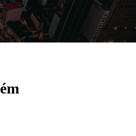
Filmes
Séries
Música
Gênero
lém