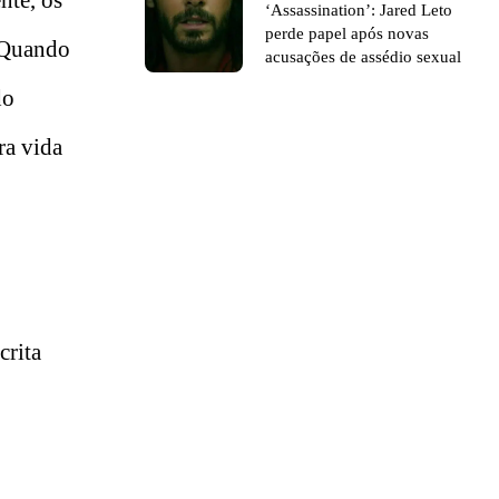
nte, os
‘Assassination’: Jared Leto
perde papel após novas
. Quando
acusações de assédio sexual
do
ra vida
crita