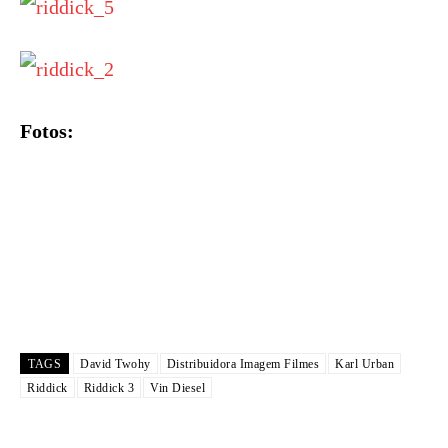
Fotos:
TAGS
David Twohy
Distribuidora Imagem Filmes
Karl Urban
Riddick
Riddick 3
Vin Diesel