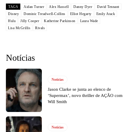
TAGS
Aidan Turner
Alex Hassell
Danny Dyer
David Tennant
Disney
Dominic Treadwell-Collins
Elliot Hegarty
Emily Atack
Hulu
Jilly Cooper
Katherine Parkinson
Laura Wade
Lisa McGrillis
Rivals
Notícias
Notícias
Jason Clarke se junta ao elenco de
‘Supermax’, novo thriller de AÇÃO com
Will Smith
Notícias