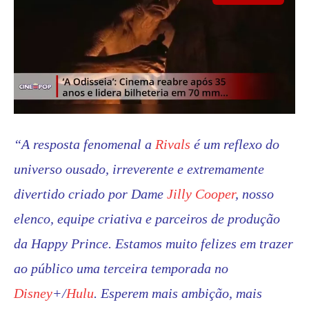
“A resposta fenomenal a
Rivals
é um reflexo do
universo ousado, irreverente e extremamente
divertido criado por Dame
Jilly Cooper
, nosso
elenco, equipe criativa e parceiros de produção
da Happy Prince. Estamos muito felizes em trazer
ao público uma terceira temporada no
Disney
+/
Hulu
. Esperem mais ambição, mais