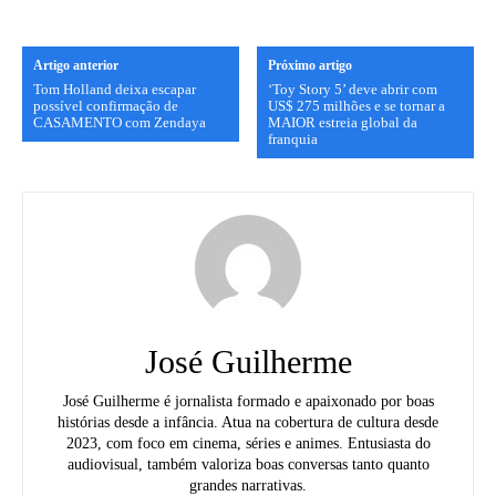
Artigo anterior
Próximo artigo
Tom Holland deixa escapar
‘Toy Story 5’ deve abrir com
possível confirmação de
US$ 275 milhões e se tornar a
CASAMENTO com Zendaya
MAIOR estreia global da
franquia
José Guilherme
José Guilherme é jornalista formado e apaixonado por boas
histórias desde a infância. Atua na cobertura de cultura desde
2023, com foco em cinema, séries e animes. Entusiasta do
audiovisual, também valoriza boas conversas tanto quanto
grandes narrativas.