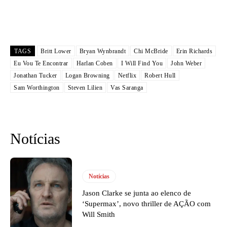
TAGS
Britt Lower
Bryan Wynbrandt
Chi McBride
Erin Richards
Eu Vou Te Encontrar
Harlan Coben
I Will Find You
John Weber
Jonathan Tucker
Logan Browning
Netflix
Robert Hull
Sam Worthington
Steven Lilien
Vas Saranga
Notícias
Notícias
Jason Clarke se junta ao elenco de
‘Supermax’, novo thriller de AÇÃO com
Will Smith