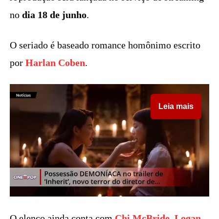
no
dia 18 de junho
.
O seriado é baseado romance homônimo escrito
por
Harlan Coben
.
Leia mais
O elenco ainda conta com
Chi McBride
,
Logan