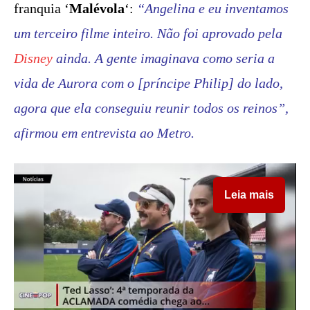
franquia ‘
Malévola
‘:
“Angelina e eu inventamos
um terceiro filme inteiro. Não foi aprovado pela
Disney
ainda. A gente imaginava como seria a
vida de Aurora com o [príncipe Philip] do lado,
agora que ela conseguiu reunir todos os reinos”,
afirmou em entrevista ao Metro.
Leia mais