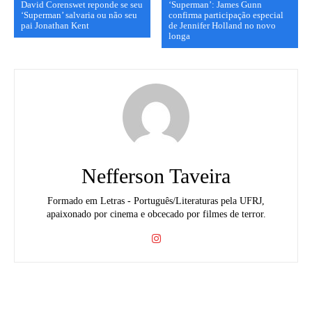
David Corenswet reponde se seu
‘Superman’: James Gunn
‘Superman’ salvaria ou não seu
confirma participação especial
pai Jonathan Kent
de Jennifer Holland no novo
longa
Nefferson Taveira
Formado em Letras - Português/Literaturas pela UFRJ,
apaixonado por cinema e obcecado por filmes de terror.