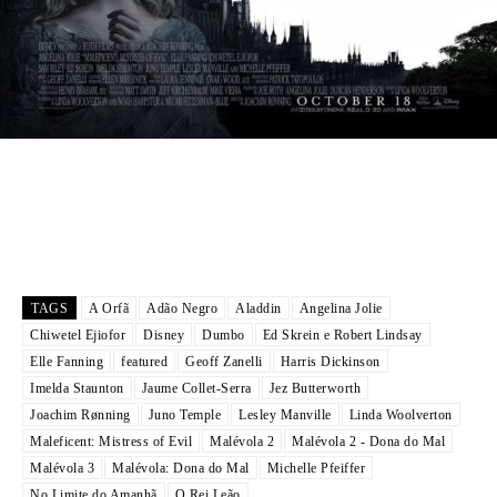
TAGS
A Orfã
Adão Negro
Aladdin
Angelina Jolie
Chiwetel Ejiofor
Disney
Dumbo
Ed Skrein e Robert Lindsay
Elle Fanning
featured
Geoff Zanelli
Harris Dickinson
Imelda Staunton
Jaume Collet-Serra
Jez Butterworth
Joachim Rønning
Juno Temple
Lesley Manville
Linda Woolverton
Maleficent: Mistress of Evil
Malévola 2
Malévola 2 - Dona do Mal
Malévola 3
Malévola: Dona do Mal
Michelle Pfeiffer
No Limite do Amanhã
O Rei Leão