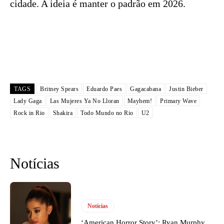
cidade. A ideia é manter o padrão em 2026.
TAGS
Britney Spears
Eduardo Paes
Gagacabana
Justin Bieber
Lady Gaga
Las Mujeres Ya No Lloran
Mayhem!
Primary Wave
Rock in Rio
Shakira
Todo Mundo no Rio
U2
Notícias
Notícias
‘American Horror Story’: Ryan Murphy