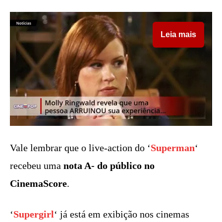
Leia mais
Vale lembrar que o live-action do ‘
Superman
‘
recebeu uma
nota A- do público no
CinemaScore
.
‘
Supergirl
‘ já está em exibição nos cinemas