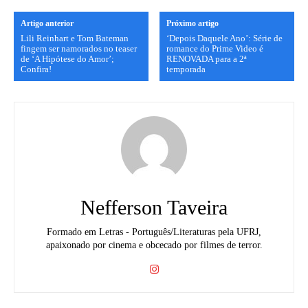
Artigo anterior
Próximo artigo
Lili Reinhart e Tom Bateman
‘Depois Daquele Ano’: Série de
fingem ser namorados no teaser
romance do Prime Video é
de ‘A Hipótese do Amor’;
RENOVADA para a 2ª
Confira!
temporada
Nefferson Taveira
Formado em Letras - Português/Literaturas pela UFRJ,
apaixonado por cinema e obcecado por filmes de terror.