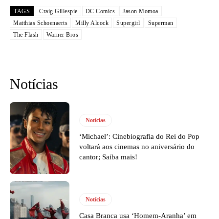
TAGS
Craig Gillespie
DC Comics
Jason Momoa
Matthias Schoenaerts
Milly Alcock
Supergirl
Superman
The Flash
Warner Bros
Notícias
Notícias
‘Michael’: Cinebiografia do Rei do Pop
voltará aos cinemas no aniversário do
cantor; Saiba mais!
Notícias
Casa Branca usa ‘Homem-Aranha’ em