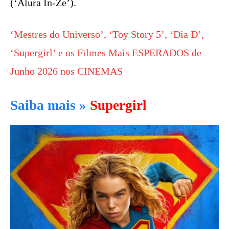
(‘Alura In-Ze’).
‘Mestres do Universo’, ‘Toy Story 5’, ‘Dia D’,
‘Supergirl’ e os Filmes Mais ESPERADOS de
Junho 2026 nos CINEMAS
Saiba mais »
Supergirl