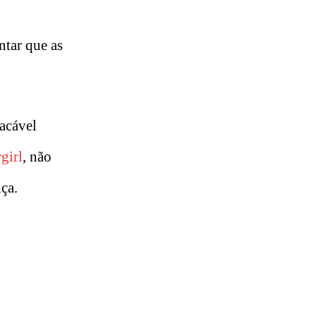
tar que as
acável
girl
, não
ça.