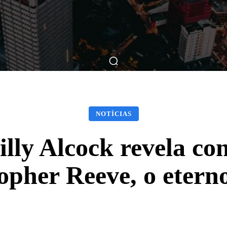
ticas
Breve Nos Cinemas
Matérias
Nos Cinemas
NOTÍCIAS
illy Alcock revela co
opher Reeve, o eter