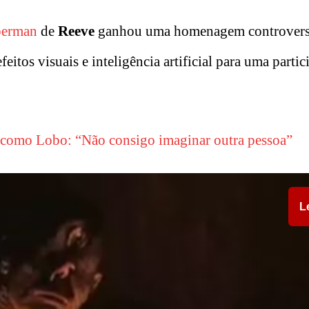
perman
de
Reeve
ganhou uma homenagem controvers
eitos visuais e inteligência artificial para uma parti
a como Lobo: “Não consigo imaginar outra pessoa”
L