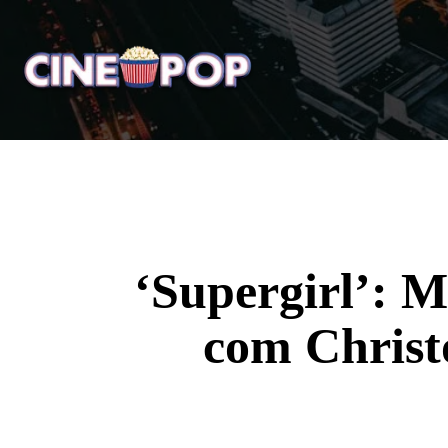
Home
Notícias
Crí
‘Supergirl’: M
com Christ