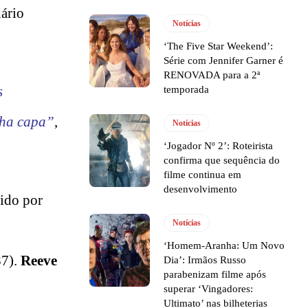
dário
Notícias
‘The Five Star Weekend’:
Série com Jennifer Garner é
RENOVADA para a 2ª
s
temporada
nha capa”
,
Notícias
‘Jogador Nº 2’: Roteirista
confirma que sequência do
filme continua em
desenvolvimento
gido por
Notícias
‘Homem-Aranha: Um Novo
7).
Reeve
Dia’: Irmãos Russo
parabenizam filme após
superar ‘Vingadores:
Ultimato’ nas bilheterias