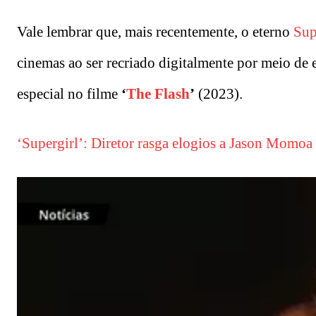
Vale lembrar que, mais recentemente, o eterno
Su
cinemas ao ser recriado digitalmente por meio de ef
especial no filme
‘
The Flash
’
(2023).
‘Supergirl’: Diretor rasga elogios a Jason Momo