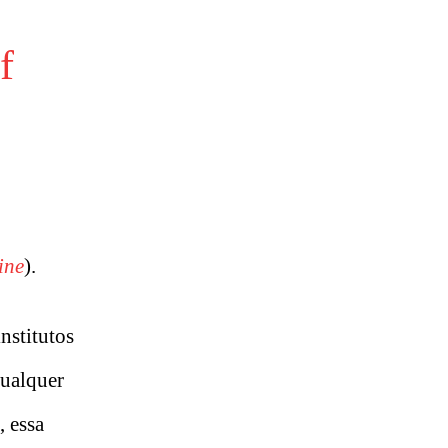
f
ine
).
nstitutos
qualquer
, essa