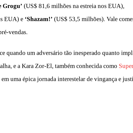
e Grogu’
(US$ 81,6 milhões na estreia nos EUA),
nos EUA) e
‘
Shazam!’
(US$ 53,5 milhões). Vale comen
pré-vendas.
ece quando um adversário tão inesperado quanto impl
talha, e a Kara Zor-El, também conhecida como
Super
em uma épica jornada interestelar de vingança e justi