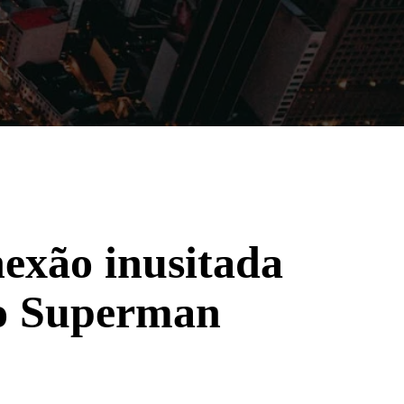
Filmes
Séries
Música
Gênero
nexão inusitada
no Superman