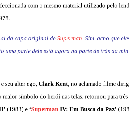
nfeccionada com o mesmo material utilizado pelo len
978.
ial da capa original de
Superman
. Sim, acho que ele
ão uma parte dele está agora na parte de trás da mi
 seu alter ego,
Clark Kent
, no aclamado filme diri
 maior símbolo do herói nas telas, retornou para três
II’
(1983) e
‘
Superman
IV: Em Busca da Paz’
(198