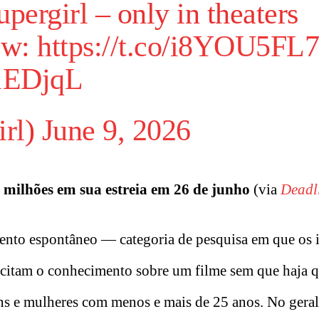
upergirl
– only in theaters
now:
https://t.co/i8YOU5FL7
E1EDjqL
irl
)
June 9, 2026
milhões em sua estreia em 26 de junho
(via
Deadl
nto espontâneo — categoria de pesquisa em que os i
 citam o conhecimento sobre um filme sem que haja 
ns e mulheres com menos e mais de 25 anos. No geral