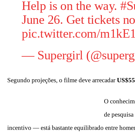
Help is on the way.
#S
June 26. Get tickets 
pic.twitter.com/m1k
—
Supergirl
(@
superg
Segundo projeções, o filme deve arrecadar
US$55 
O conhecime
de pesquisa
incentivo — está bastante equilibrado entre home