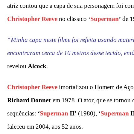
atriz contou que a capa de sua personagem foi co
Christopher Reeve
no clássico
‘
Superman
’
de 1
“Minha capa neste filme foi refeita usando mater
encontraram cerca de 16 metros desse tecido, ent
revelou
Alcock
.
Christopher Reeve
imortalizou o Homem de Aço e
Richard Donner
em 1978. O ator, que se tornou o
sequências:
‘
Superman
II’
(1980),
‘
Superman
I
faleceu em 2004, aos 52 anos.