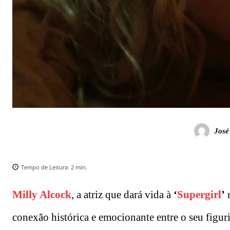
José
Tempo de Leitura:
2
min.
Milly Alcock
, a atriz que dará vida à
‘
Supergirl
’
n
conexão histórica e emocionante entre o seu figu