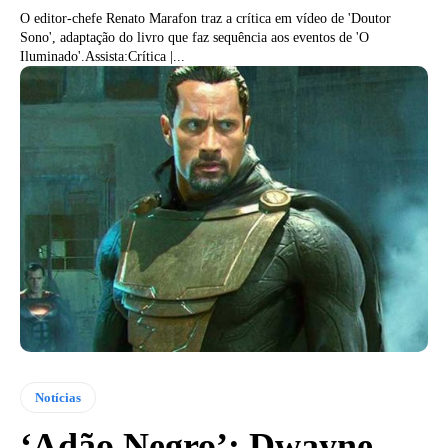
O editor-chefe Renato Marafon traz a crítica em vídeo de 'Doutor
Sono', adaptação do livro que faz sequência aos eventos de 'O
Iluminado'.Assista:Crítica |...
Notícias
‘Adão Negro’: Dwayne